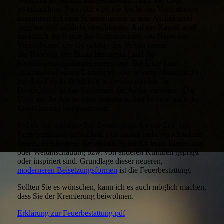
Verstorbener nahezu ausgeschlossen. Nach der circa
zweistündigen Prozedur wird die Asche des Verstorbenen
zusammen mit dem Schamottestein in eine Aschekapsel
gegeben und luftdicht verschlossen. Auf der Kapsel wird
zusätzlich der Name des Krematoriums, der Name des
Verstorbenen, der Geburtstag des Verstorbenen,
der Todestag, der Einäscherungstag und die
Identifizierungsnummer eingraviert. Die Urne kann
anschließend einem Urnengrab oder in einer Mauernische
auf dem Friedhofsgelände beigesetzt werden. In
Deutschland ist das Verstreuen der Asche verboten. Die
Urne mit der Asche muss spätestens drei Monate nach der
Einäscherung beigesetzt sein.
Neben den traditionellen Bestattungsarten der Erd- und
Feuerbestattung entwickeln sich immer mehr verschiedene
Beisetzungsformen, die oftmals Ausdruck einer Einstellung
oder Weltanschauung bzw. von anderen Kulturen geprägt
oder inspiriert sind. Grundlage dieser neueren,
moderneren Beisetzungsformen
ist die Feuerbestattung.
Sollten Sie es wünschen, kann ich es auch möglich machen,
dass Sie der Kremierung beiwohnen.
Erklärung zur Feuerbestattung.pdf