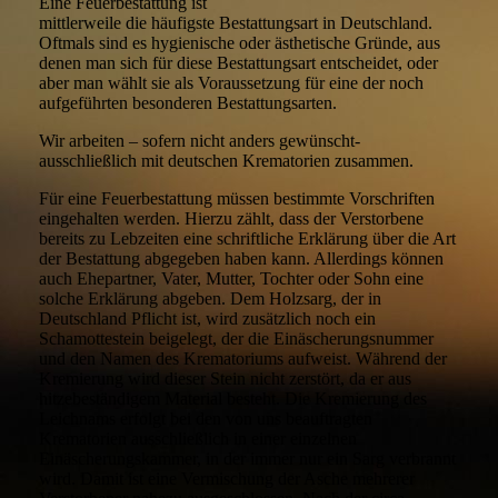
Eine Feuerbestattung ist
mittlerweile die häufigste Bestattungsart in Deutschland.
Oftmals sind es hygienische oder ästhetische Gründe, aus
denen man sich für diese Bestattungsart entscheidet, oder
aber man wählt sie als Voraussetzung für eine der noch
aufgeführten besonderen Bestattungsarten.
Wir arbeiten – sofern nicht anders gewünscht-
ausschließlich mit deutschen Krematorien zusammen.
Für eine Feuerbestattung müssen bestimmte Vorschriften
eingehalten werden. Hierzu zählt, dass der Verstorbene
bereits zu Lebzeiten eine schriftliche Erklärung über die Art
der Bestattung abgegeben haben kann. Allerdings können
auch Ehepartner, Vater, Mutter, Tochter oder Sohn eine
solche Erklärung abgeben. Dem Holzsarg, der in
Deutschland Pflicht ist, wird zusätzlich noch ein
Schamottestein beigelegt, der die Einäscherungsnummer
und den Namen des Krematoriums aufweist. Während der
Kremierung wird dieser Stein nicht zerstört, da er aus
hitzebeständigem Material besteht. Die Kremierung des
Leichnams erfolgt bei den von uns beauftragten
Krematorien ausschließlich in einer einzelnen
Einäscherungskammer, in der immer nur ein Sarg verbrannt
wird. Damit ist eine Vermischung der Asche mehrerer